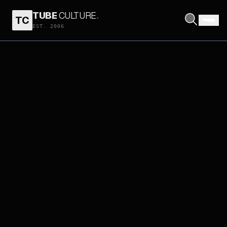
TUBE
CULTURE
.
TC
EST. 2006