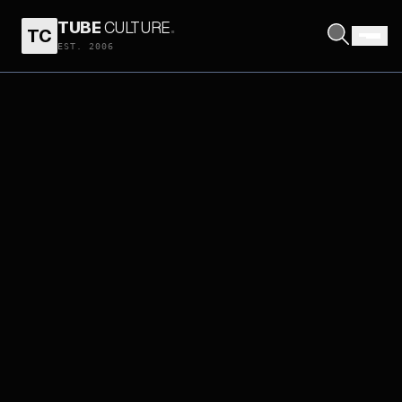
TUBE
CULTURE
.
TC
EST. 2006