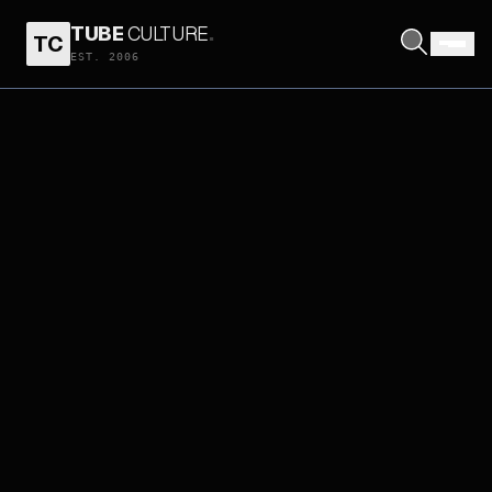
TUBE
CULTURE
.
TC
EST. 2006