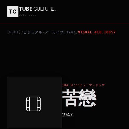
TUBE
CULTURE
.
TC
苦戀
EST. 2006
[ROOT]
ビジュアル
アーカイブ_1947
VISUAL_#ID.10057
/
/
/
104 分
///
ヒューマンドラマ
苦戀
1947