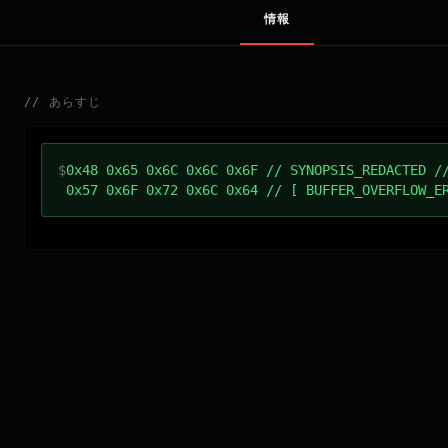
情報
//
あらすじ
$
0x48 0x65 0x6C 0x6C 0x6F // SYNOPSIS_REDACTED /
0x57 0x6F 0x72 0x6C 0x64 // [ BUFFER_OVERFLOW_E