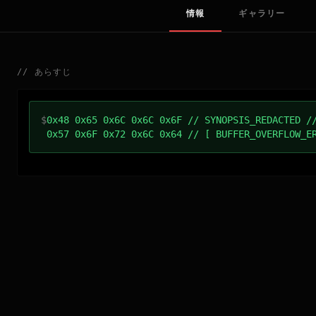
情報
ギャラリー
//
あらすじ
$
0x48 0x65 0x6C 0x6C 0x6F // SYNOPSIS_REDACTED /
0x57 0x6F 0x72 0x6C 0x64 // [ BUFFER_OVERFLOW_E