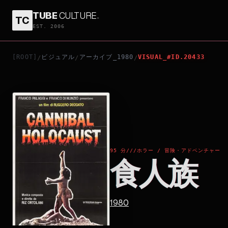
TUBE
CULTURE
.
TC
食人族
EST. 2006
[ROOT]
ビジュアル
アーカイブ_1980
VISUAL_#ID.20433
/
/
/
95 分
///
ホラー / 冒険・アドベンチャー
食人族
1980