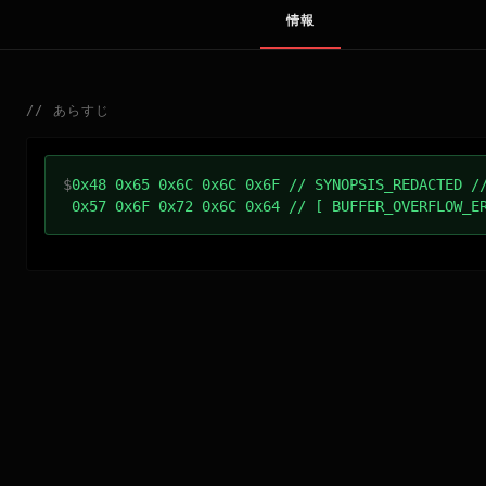
情報
//
あらすじ
$
0x48 0x65 0x6C 0x6C 0x6F // SYNOPSIS_REDACTED /
0x57 0x6F 0x72 0x6C 0x64 // [ BUFFER_OVERFLOW_E