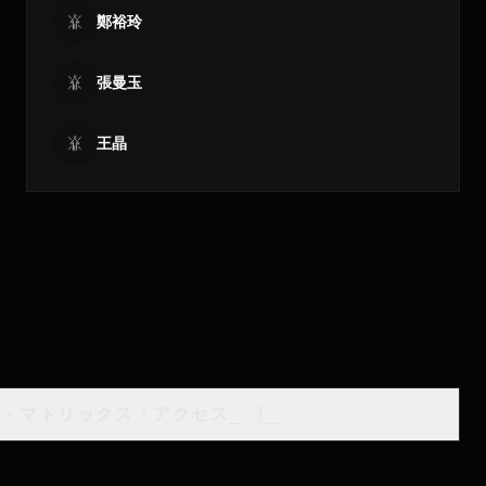
鄭裕玲
張曼玉
王晶
類・マトリックス・アクセス
_
]_