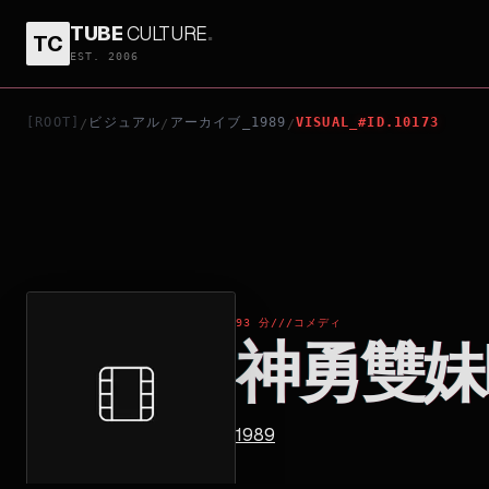
TUBE
CULTURE
.
TC
神勇雙妹嘜
EST. 2006
[ROOT]
ビジュアル
アーカイブ_1989
VISUAL_#ID.10173
/
/
/
93 分
///
コメディ
神勇雙妹
1989