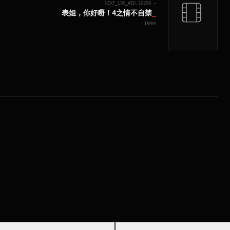
NEXT_LOG_#ID.
10208
→
表姐，你好嘢！4之情不自禁
_
1994