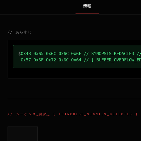
情報
//
あらすじ
$
0x48 0x65 0x6C 0x6C 0x6F // SYNOPSIS_REDACTED /
0x57 0x6F 0x72 0x6C 0x64 // [ BUFFER_OVERFLOW_E
//
シーケンス_継続
_ [ FRANCHISE_SIGNALS_DETECTED ]