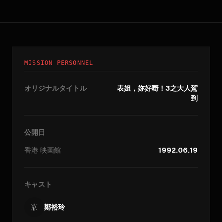
MISSION PERSONNEL
オリジナルタイトル
表姐，妳好嘢！3之大人駕
到
公開日
香港
映画館
1992.06.19
キャスト
鄭裕玲