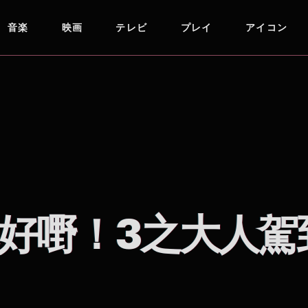
音楽
映画
テレビ
プレイ
アイコン
好嘢！3之大人駕