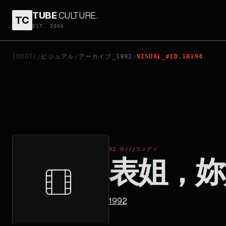
TUBE
CULTURE
.
TC
表姐，妳好嘢！3之大人駕到
EST. 2006
[ROOT]
ビジュアル
アーカイブ_1992
VISUAL_#ID.10194
/
/
/
92 分
///
コメディ
表姐，妳
1992