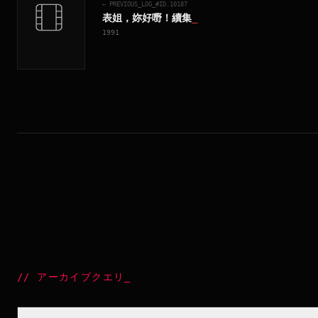
← PREVIOUS_LOG_#ID.
10187
表姐，妳好嘢！續集
_
1991
//
アーカイブクエリ
_