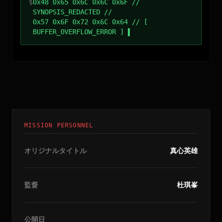
$
0x48 0x65 0x6C 0x6C 0x6F //
SYNOPSIS_REDACTED //
0x57 0x6F 0x72 0x6C 0x64 // [
BUFFER_OVERFLOW_ERROR ]
MISSION PERSONNEL
オリジナルタイトル
真心英雄
監督
杜琪峯
公開日