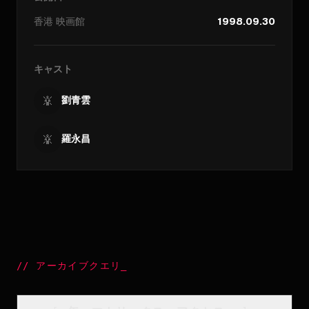
香港
映画館
1998.09.30
キャスト
劉青雲
羅永昌
//
アーカイブクエリ
_