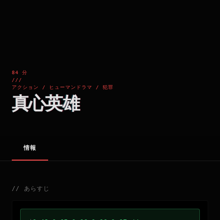
84 分
///
アクション / ヒューマンドラマ / 犯罪
真心英雄
情報
//
あらすじ