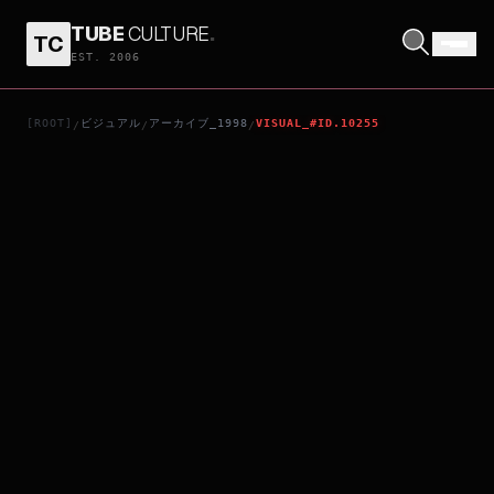
TUBE
CULTURE
.
TC
真心英雄
EST. 2006
[ROOT]
ビジュアル
アーカイブ_1998
VISUAL_#ID.10255
/
/
/