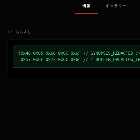
情報
ギャラリー
//
あらすじ
$
0x48 0x65 0x6C 0x6C 0x6F // SYNOPSIS_REDACTED /
0x57 0x6F 0x72 0x6C 0x64 // [ BUFFER_OVERFLOW_E