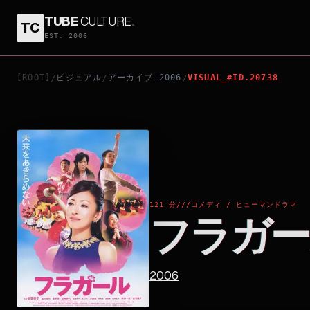
TUBE
CULTURE
.
TC
フラガール
EST. 2006
[ROOT]
ビジュアル
アーカイブ_2006
VISUAL_#ID.20738
/
/
/
121 分
///
コメディ / ヒューマンドラマ
フラガー
2006