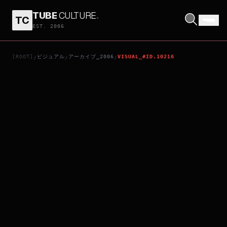
TUBE
CULTURE
.
TC
伊莎貝拉
EST. 2006
[ROOT]
ビジュアル
アーカイブ_2006
VISUAL_#ID.10216
/
/
/