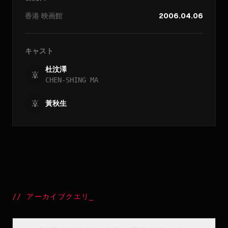
香港
映画館
2006.04.06
キャスト
杜汶澤
CHEN-SHING MA
黃秋生
//
アーカイブクエリ
_