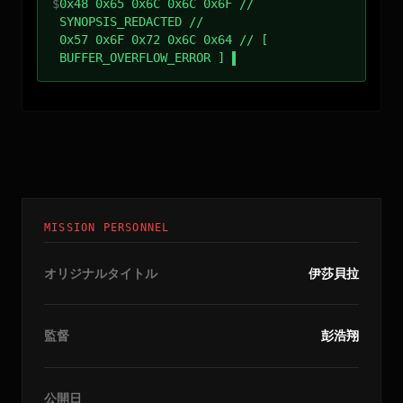
$
0x48 0x65 0x6C 0x6C 0x6F //
SYNOPSIS_REDACTED //
0x57 0x6F 0x72 0x6C 0x64 // [
BUFFER_OVERFLOW_ERROR ]
MISSION PERSONNEL
オリジナルタイトル
伊莎貝拉
監督
彭浩翔
公開日