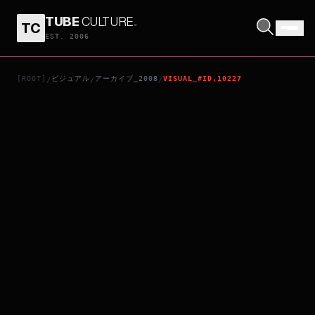
TUBE
CULTURE
.
TC
愛鬥大
EST. 2006
[ROOT]
ビジュアル
アーカイブ_2008
VISUAL_#ID.10227
/
/
/