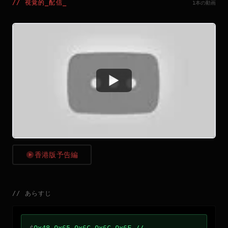
//
視覚的_配信
_
1本の動画
Watch
香港版予告編
//
あらすじ
$
0x48 0x65 0x6C 0x6C 0x6F //