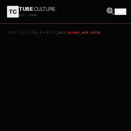
TUBE
CULTURE
.
TC
कहानी
EST. 2006
[ROOT]
ビジュアル
アーカイブ_2012
VISUAL_#ID.10356
/
/
/