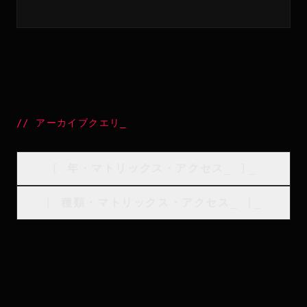
//
アーカイブクエリ
_
[
年・マトリックス・アクセス
_
]_
[
種類・マトリックス・アクセス
_
]_