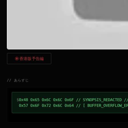
香港版予告編
//
あらすじ
$
0x48 0x65 0x6C 0x6C 0x6F // SYNOPSIS_REDACTED /
0x57 0x6F 0x72 0x6C 0x64 // [ BUFFER_OVERFLOW_E