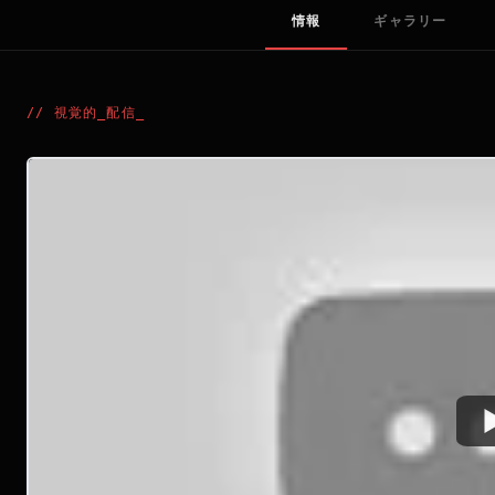
情報
ギャラリー
//
視覚的_配信
_