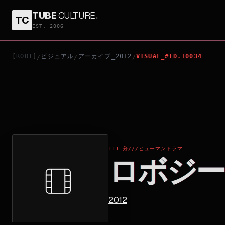
TUBE
CULTURE
.
TC
ロボジー
EST. 2006
[ROOT]
ビジュアル
アーカイブ_2012
VISUAL_#ID.10034
/
/
/
111 分
///
ヒューマンドラマ
ロボジー
2012