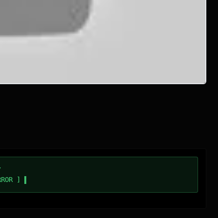
/
RROR ]