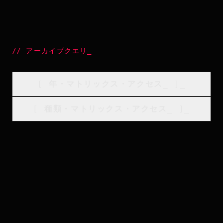
//
アーカイブクエリ
_
[
年・マトリックス・アクセス
_
]_
[
種類・マトリックス・アクセス
_
]_