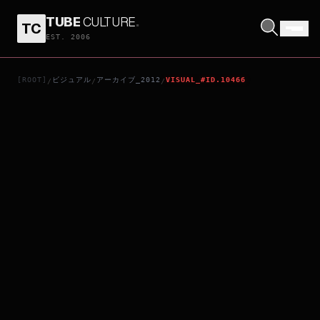
TUBE
CULTURE
.
TC
親密敵人
EST. 2006
[ROOT]
ビジュアル
アーカイブ_2012
VISUAL_#ID.10466
/
/
/