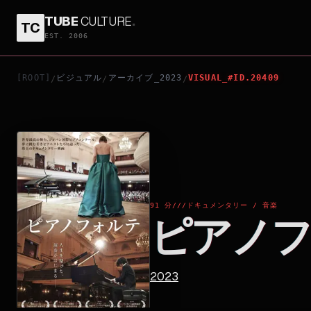
TUBE
CULTURE
.
TC
ピアノフォルテ
EST. 2006
[ROOT]
ビジュアル
アーカイブ_2023
VISUAL_#ID.20409
/
/
/
91 分
///
ドキュメンタリー / 音楽
ピアノフ
2023