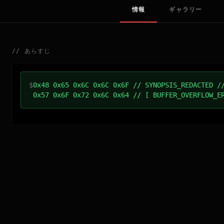
情報
ギャラリー
//
あらすじ
$
0x48 0x65 0x6C 0x6C 0x6F // SYNOPSIS_REDACTED /
0x57 0x6F 0x72 0x6C 0x64 // [ BUFFER_OVERFLOW_E