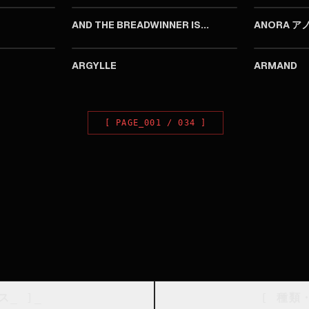
AND THE BREADWINNER IS...
ANORA ア
2024
2024
ARGYLLE
ARMAND
[
PAGE_
001
/
034
]
ス
_
]_
[
種類