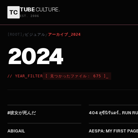
TUBE
CULTURE
.
TC
EST. 2006
[ROOT]
ビジュアル
アーカイブ_2024
/
/
2024
// YEAR_FILTER
[
見つかったファイル：
675
]
_
2024
#彼女が死んだ
404 สุขีนิรันดร์.. RUN R
2024
ABIGAIL
AESPA: MY FIRST PAG
2024