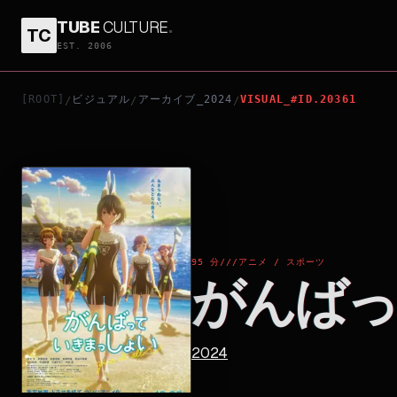
TUBE
CULTURE
.
TC
がんばっていきまっしょい
EST. 2006
[ROOT]
ビジュアル
アーカイブ_2024
VISUAL_#ID.20361
/
/
/
95 分
///
アニメ / スポーツ
がんばっ
2024