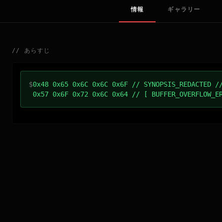
情報
ギャラリー
//
あらすじ
$
0x48 0x65 0x6C 0x6C 0x6F // SYNOPSIS_REDACTED /
0x57 0x6F 0x72 0x6C 0x64 // [ BUFFER_OVERFLOW_E