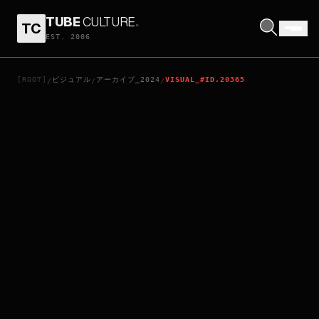
TUBE
CULTURE
.
TC
とりつくしま
EST. 2006
[ROOT]
ビジュアル
アーカイブ_2024
VISUAL_#ID.20365
/
/
/