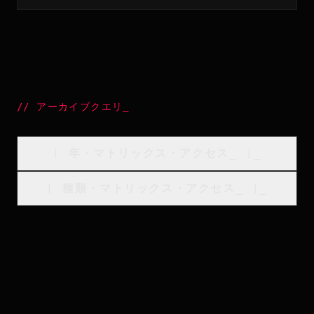
//
アーカイブクエリ
_
[
年・マトリックス・アクセス
_
]_
[
種類・マトリックス・アクセス
_
]_