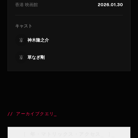
香港
映画館
2026.01.30
キャスト
神木隆之介
草なぎ剛
//
アーカイブクエリ
_
[
年・マトリックス・アクセス
_
]_