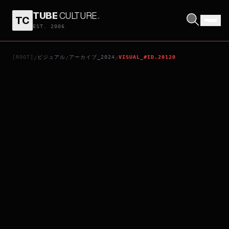
TUBE
CULTURE
.
TC
アット・ザ・ベン
EST. 2006
[ROOT]
ビジュアル
アーカイブ_2024
VISUAL_#ID.20120
/
/
/