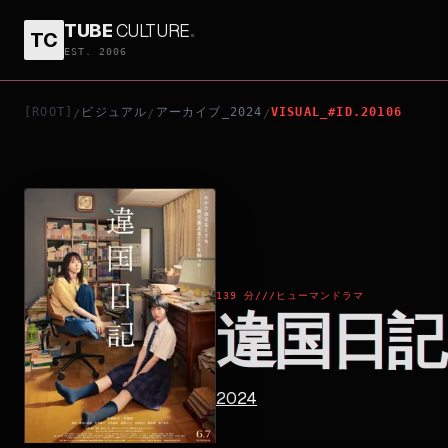
TUBE
CULTURE
.
TC
違国日記
EST. 2006
[ROOT]
ビジュアル
アーカイブ_2024
VISUAL_#ID.20106
/
/
/
139 分
///
ヒューマンドラマ
違国日記
2024