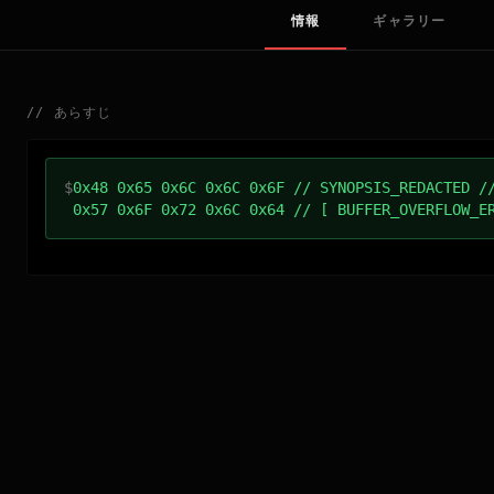
情報
ギャラリー
//
あらすじ
$
0x48 0x65 0x6C 0x6C 0x6F // SYNOPSIS_REDACTED /
0x57 0x6F 0x72 0x6C 0x64 // [ BUFFER_OVERFLOW_E