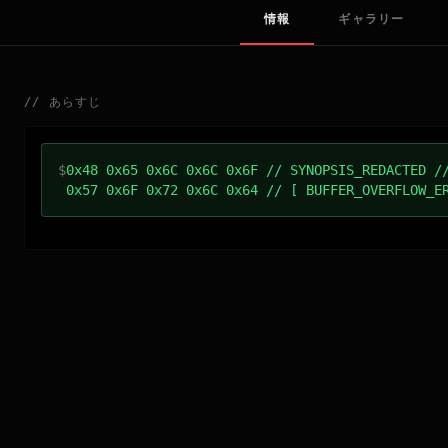
情報
ギャラリー
//
あらすじ
$
0x48 0x65 0x6C 0x6C 0x6F // SYNOPSIS_REDACTED /
0x57 0x6F 0x72 0x6C 0x64 // [ BUFFER_OVERFLOW_E