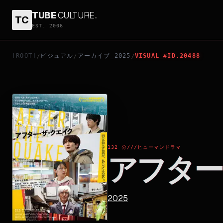
TUBE
CULTURE
.
TC
アフター・ザ・クエイク
EST. 2006
[ROOT]
ビジュアル
アーカイブ_2025
VISUAL_#ID.20488
/
/
/
132 分
///
ヒューマンドラマ
アフター
2025