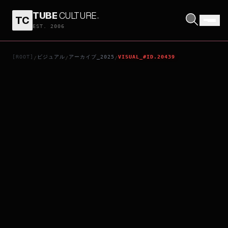
TUBE
CULTURE
.
TC
サトウキビは知っている
EST. 2006
[ROOT]
ビジュアル
アーカイブ_2025
VISUAL_#ID.20439
/
/
/