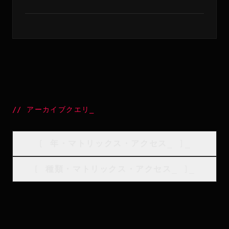
//
アーカイブクエリ
_
[
年・マトリックス・アクセス
_
]_
[
種類・マトリックス・アクセス
_
]_