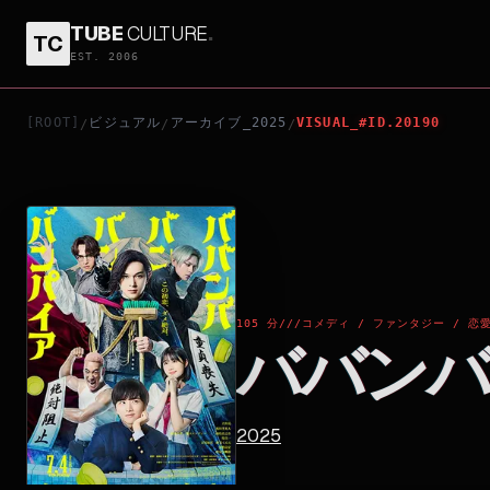
TUBE
CULTURE
.
TC
ババンババンバンバンパイア
EST. 2006
[ROOT]
ビジュアル
アーカイブ_2025
VISUAL_#ID.20190
/
/
/
105 分
///
コメディ / ファンタジー / 恋
ババンバ
2025