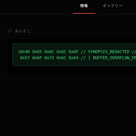
情報
ギャラリー
//
あらすじ
$
0x48 0x65 0x6C 0x6C 0x6F // SYNOPSIS_REDACTED /
0x57 0x6F 0x72 0x6C 0x64 // [ BUFFER_OVERFLOW_E