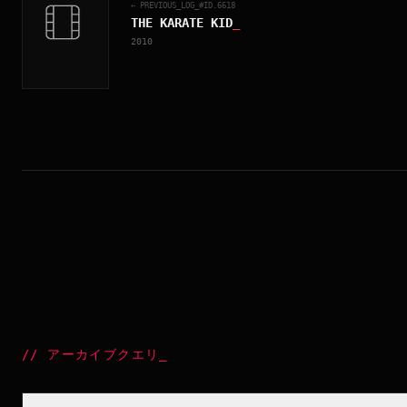
← PREVIOUS_LOG_#ID.
6618
THE KARATE KID
_
2010
//
アーカイブクエリ
_