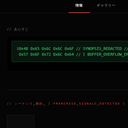
情報
ギャラリー
//
あらすじ
$
0x48 0x65 0x6C 0x6C 0x6F // SYNOPSIS_REDACTED /
0x57 0x6F 0x72 0x6C 0x64 // [ BUFFER_OVERFLOW_E
//
シーケンス_継続
_ [ FRANCHISE_SIGNALS_DETECTED ]