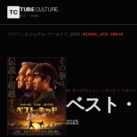
TUBE
CULTURE
.
TC
ベスト・キッド：レジェンズ
EST. 2006
[ROOT]
ビジュアル
アーカイブ_2025
VISUAL_#ID.20034
/
/
/
94 分
///
アクション / キッズ / スポーツ
ベスト・
2025