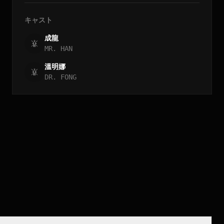
キャスト
成龍
MR. HAN
溫明娜
DR. FONG