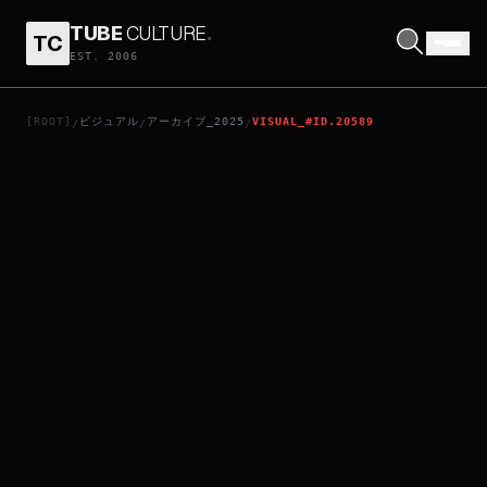
TUBE
CULTURE
.
TC
ママと神さまとシルヴィ・バルタン
EST. 2006
[ROOT]
ビジュアル
アーカイブ_2025
VISUAL_#ID.20589
/
/
/