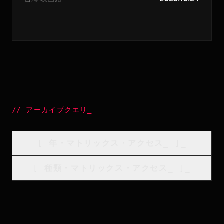
//
アーカイブクエリ
_
[
年・マトリックス・アクセス
_
]_
[
種類・マトリックス・アクセス
_
]_