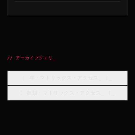
//
アーカイブクエリ
_
[
年・マトリックス・アクセス
_
]_
[
種類・マトリックス・アクセス
_
]_