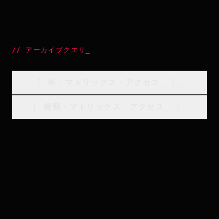
//
アーカイブクエリ
_
[
年・マトリックス・アクセス
_
]_
[
種類・マトリックス・アクセス
_
]_