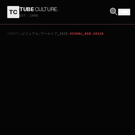
TUBE
CULTURE
.
TC
他年她日
EST. 2006
[ROOT]
ビジュアル
アーカイブ_2025
VISUAL_#ID.20128
/
/
/