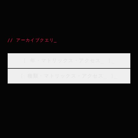
//
アーカイブクエリ
_
[
年・マトリックス・アクセス
_
]_
[
種類・マトリックス・アクセス
_
]_