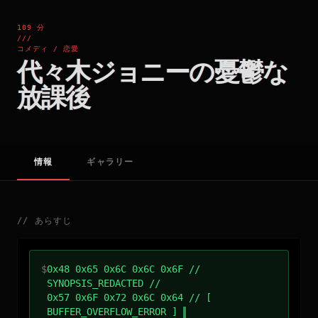
109 分
///
コメディ / 恋愛
代々木ジョニーの憂鬱な
放課後
情報
ギャラリー
//
あらすじ
$
0x48 0x65 0x6C 0x6C 0x6F //
SYNOPSIS_REDACTED //
0x57 0x6F 0x72 0x6C 0x64 // [
BUFFER_OVERFLOW_ERROR ]