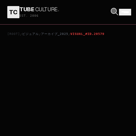
TUBE
CULTURE
.
TC
代々木ジョニーの憂鬱な放課後
EST. 2006
[ROOT]
ビジュアル
アーカイブ_2025
VISUAL_#ID.20579
/
/
/