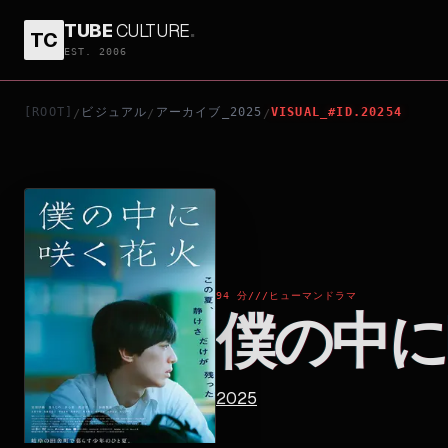
TUBE
CULTURE
.
TC
僕の中に咲く花火
EST. 2006
[ROOT]
ビジュアル
アーカイブ_2025
VISUAL_#ID.20254
/
/
/
94 分
///
ヒューマンドラマ
僕の中に
2025