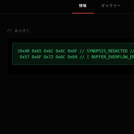
情報
ギャラリー
//
あらすじ
$
0x48 0x65 0x6C 0x6C 0x6F // SYNOPSIS_REDACTED /
0x57 0x6F 0x72 0x6C 0x64 // [ BUFFER_OVERFLOW_E