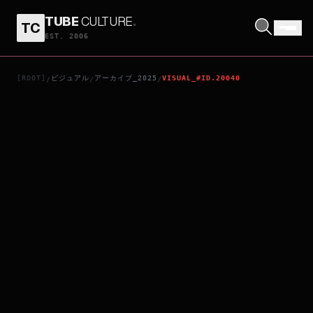
TUBE
CULTURE
.
TC
私立探偵
EST. 2006
[ROOT]
ビジュアル
アーカイブ_2025
VISUAL_#ID.20040
/
/
/