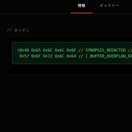
情報
ギャラリー
//
あらすじ
$
0x48 0x65 0x6C 0x6C 0x6F // SYNOPSIS_REDACTED /
0x57 0x6F 0x72 0x6C 0x64 // [ BUFFER_OVERFLOW_E