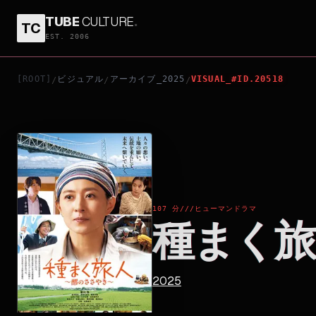
TUBE
CULTURE
.
TC
種まく旅人～醪のささやき～
EST. 2006
[ROOT]
ビジュアル
アーカイブ_2025
VISUAL_#ID.20518
/
/
/
107 分
///
ヒューマンドラマ
種まく旅
2025