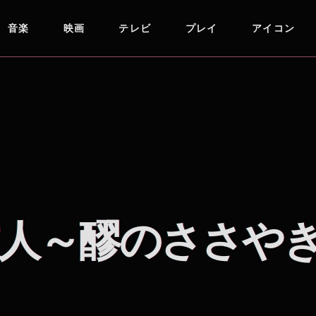
音楽
映画
テレビ
プレイ
アイコン
人～醪のささや