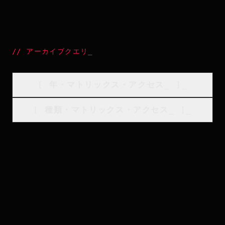
//
アーカイブクエリ
_
[
年・マトリックス・アクセス
_
]_
[
種類・マトリックス・アクセス
_
]_