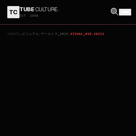
TUBE
CULTURE
.
TC
隣のステラ
EST. 2006
[ROOT]
ビジュアル
アーカイブ_2025
VISUAL_#ID.20252
/
/
/