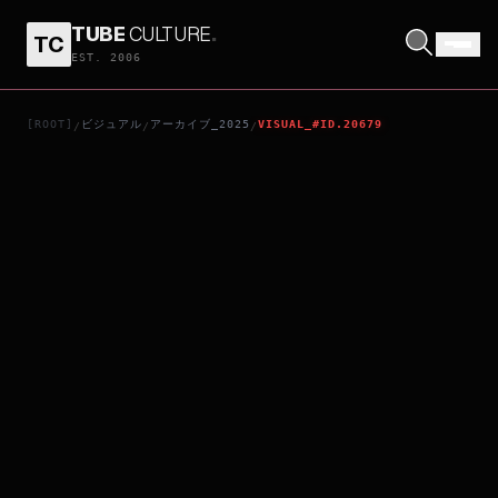
TUBE
CULTURE
.
TC
霧のごとく
EST. 2006
[ROOT]
ビジュアル
アーカイブ_2025
VISUAL_#ID.20679
/
/
/