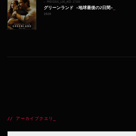
← PREVIOUS_LOG_#ID.
17183
グリーンランド -地球最後の2日間-
_
2020
//
アーカイブクエリ
_