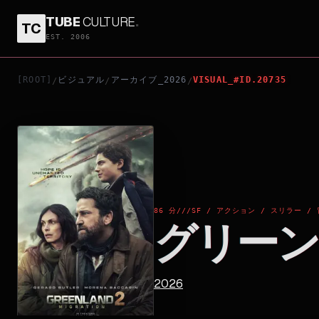
TUBE
CULTURE
.
TC
グリーンランド2
EST. 2006
[ROOT]
ビジュアル
アーカイブ_2026
VISUAL_#ID.20735
/
/
/
86 分
///
SF / アクション / スリラー 
グリーン
2026