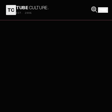
TUBE
CULTURE
.
TC
EST. 2006