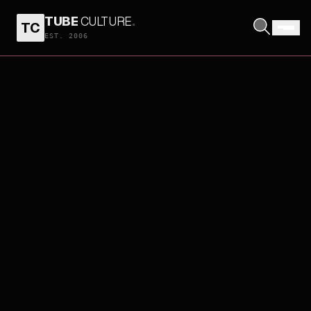
TUBE
CULTURE
.
TC
EST. 2006