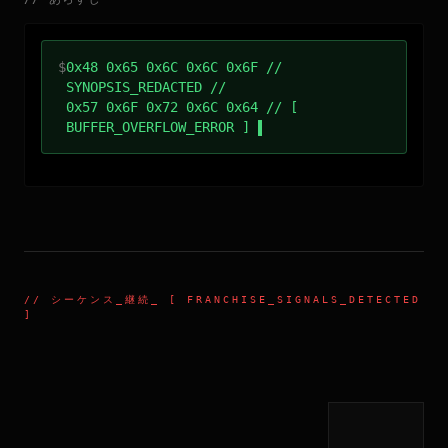
$
0x48 0x65 0x6C 0x6C 0x6F //
SYNOPSIS_REDACTED //
0x57 0x6F 0x72 0x6C 0x64 // [
BUFFER_OVERFLOW_ERROR ]
//
シーケンス_継続
_ [ FRANCHISE_SIGNALS_DETECTED
]