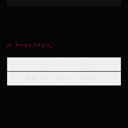
//
アーカイブクエリ
_
[
年・マトリックス・アクセス
_
]_
[
種類・マトリックス・アクセス
_
]_