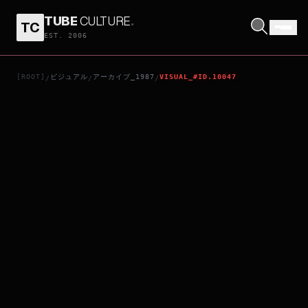
TUBE
CULTURE
.
TC
聖闘士星矢 邪神エリス
EST. 2006
[ROOT]
ビジュアル
アーカイブ_1987
VISUAL_#ID.10047
/
/
/