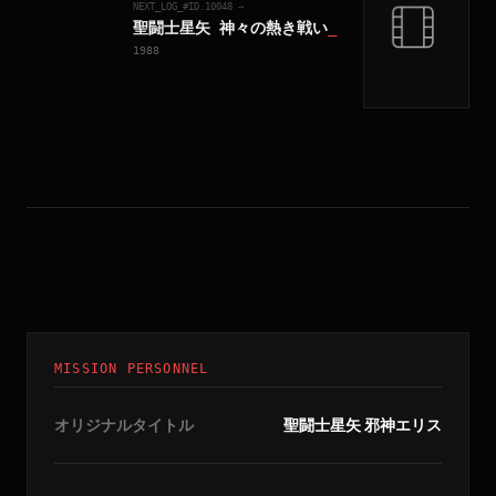
NEXT_LOG_#ID.
10048
→
聖闘士星矢 神々の熱き戦い
_
1988
MISSION PERSONNEL
オリジナルタイトル
聖闘士星矢 邪神エリス