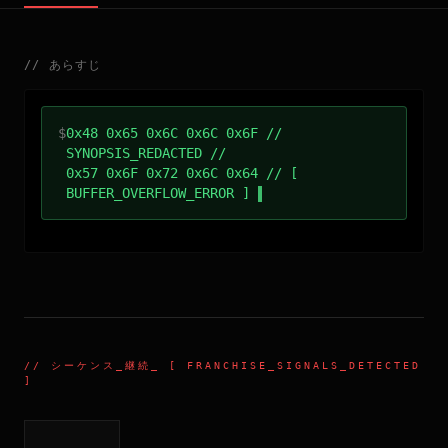
//
あらすじ
$
0x48 0x65 0x6C 0x6C 0x6F //
SYNOPSIS_REDACTED //
0x57 0x6F 0x72 0x6C 0x64 // [
BUFFER_OVERFLOW_ERROR ]
//
シーケンス_継続
_ [ FRANCHISE_SIGNALS_DETECTED
]