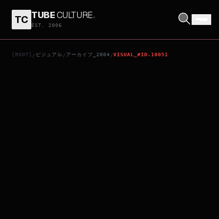
TUBE
CULTURE
.
TC
聖闘士星矢 天界編 序奏 ~OVERTURE~
EST. 2006
[ROOT]
ビジュアル
アーカイブ_2004
VISUAL_#ID.10051
/
/
/