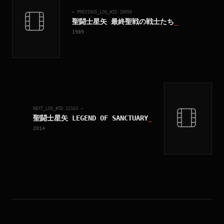
← PREVIOUS_LOG_#ID.
10050
聖闘士星矢 最終聖戦の戦士たち
_
1989
NEXT_LOG_#ID.
12163
→
聖闘士星矢 LEGEND OF SANCTUARY
_
2014