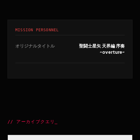
MISSION PERSONNEL
オリジナルタイトル
聖闘士星矢 天界編 序奏
~overture~
//
アーカイブクエリ
_