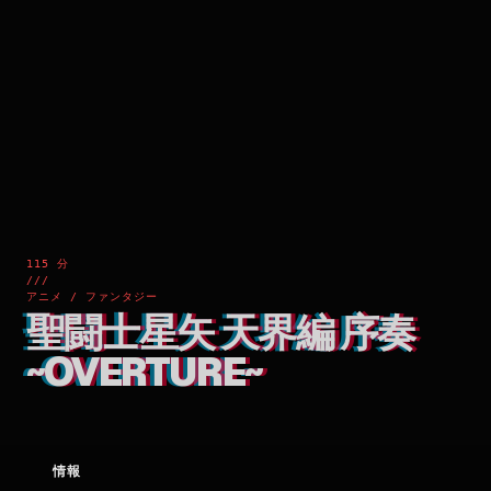
115 分
///
アニメ / ファンタジー
聖闘士星矢 天界編 序奏
~OVERTURE~
情報