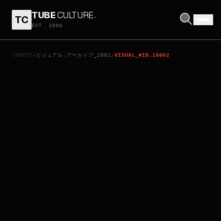
TUBE
CULTURE
.
TC
暗戰2
EST. 2006
[ROOT]
ビジュアル
アーカイブ_2001
VISUAL_#ID.10062
/
/
/