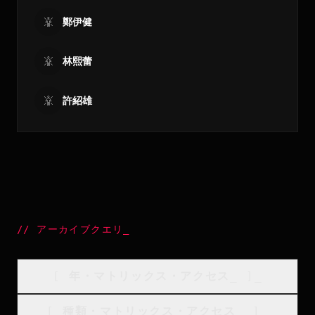
鄭伊健
林熙蕾
許紹雄
//
アーカイブクエリ
_
[
年・マトリックス・アクセス
_
]_
[
種類・マトリックス・アクセス
_
]_