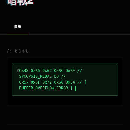
暗戰2
情報
//
あらすじ
$
0x48 0x65 0x6C 0x6C 0x6F //
SYNOPSIS_REDACTED //
0x57 0x6F 0x72 0x6C 0x64 // [
BUFFER_OVERFLOW_ERROR ]