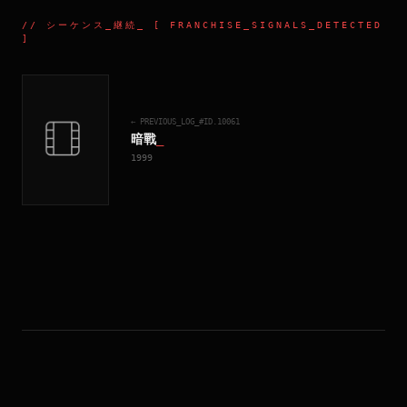
//
シーケンス_継続
_ [ FRANCHISE_SIGNALS_DETECTED
]
← PREVIOUS_LOG_#ID.
10061
暗戰
_
1999