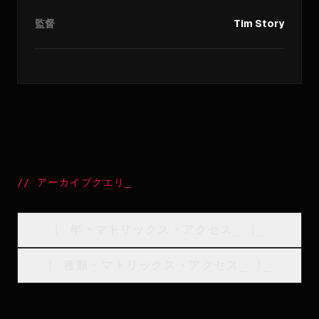
監督
Tim Story
//
アーカイブクエリ
_
[
年・マトリックス・アクセス
_
]_
[
種類・マトリックス・アクセス
_
]_