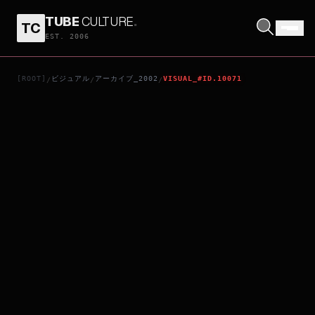
TUBE
CULTURE
.
TC
BARBERSHOP
EST. 2006
[ROOT]
ビジュアル
アーカイブ_2002
VISUAL_#ID.10071
/
/
/