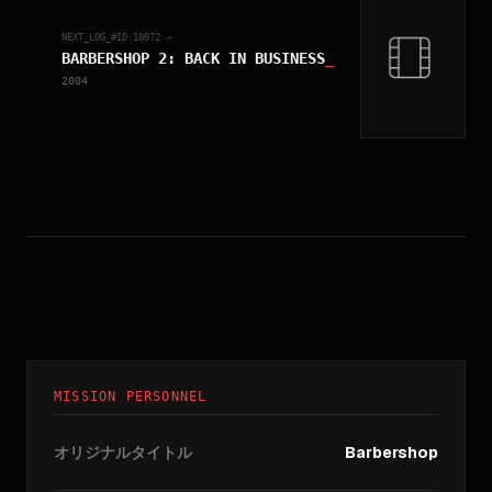
NEXT_LOG_#ID.
10072
→
BARBERSHOP 2: BACK IN BUSINESS
_
2004
MISSION PERSONNEL
オリジナルタイトル
Barbershop