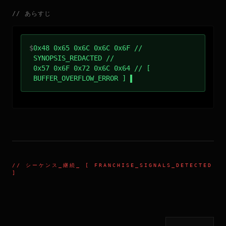
//
あらすじ
$
0x48 0x65 0x6C 0x6C 0x6F //
SYNOPSIS_REDACTED //
0x57 0x6F 0x72 0x6C 0x64 // [
BUFFER_OVERFLOW_ERROR ]
//
シーケンス_継続
_ [ FRANCHISE_SIGNALS_DETECTED
]