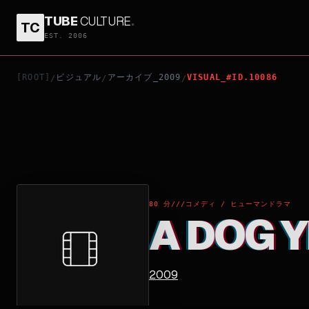
TUBE
CULTURE
.
TC
A DOG YEAR
EST. 2006
[ROOT]
ビジュアル
アーカイブ_2009
VISUAL_#ID.10086
/
/
/
80 分
///
コメディ / ヒューマンドラマ
A DOG 
2009