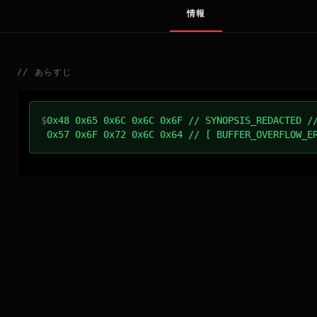
情報
//
あらすじ
$
0x48 0x65 0x6C 0x6C 0x6F // SYNOPSIS_REDACTED /
0x57 0x6F 0x72 0x6C 0x64 // [ BUFFER_OVERFLOW_E