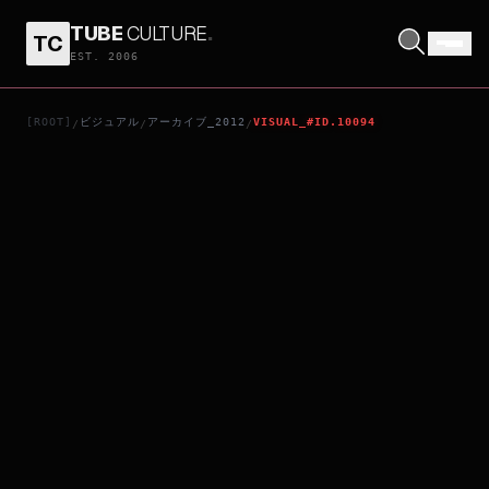
TUBE
CULTURE
.
TC
LOVE NEVER DIES
EST. 2006
[ROOT]
ビジュアル
アーカイブ_2012
VISUAL_#ID.10094
/
/
/