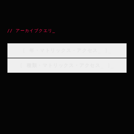
//
アーカイブクエリ
_
[
年・マトリックス・アクセス
_
]_
[
種類・マトリックス・アクセス
_
]_