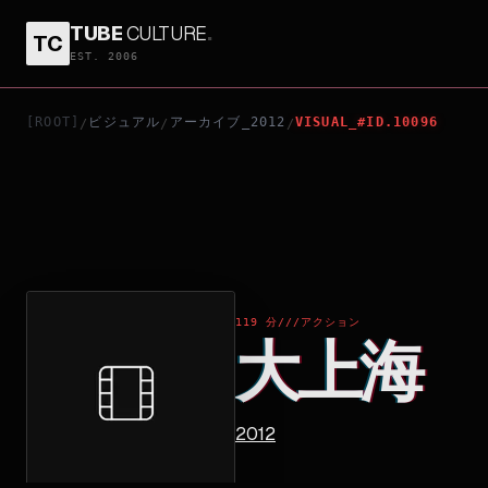
TUBE
CULTURE
.
TC
大上海
EST. 2006
[ROOT]
ビジュアル
アーカイブ_2012
VISUAL_#ID.10096
/
/
/
119 分
///
アクション
大上海
2012