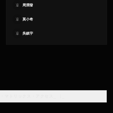
周潤發
莫小奇
吳鎮宇
類・マトリックス・アクセス
_
]_