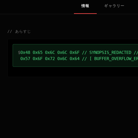
情報
ギャラリー
//
あらすじ
$
0x48 0x65 0x6C 0x6C 0x6F // SYNOPSIS_REDACTED /
0x57 0x6F 0x72 0x6C 0x64 // [ BUFFER_OVERFLOW_E