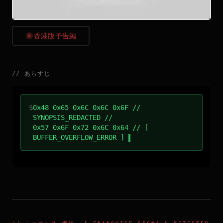
香港版予告編
//
あらすじ
$
0x48 0x65 0x6C 0x6C 0x6F //
SYNOPSIS_REDACTED //
0x57 0x6F 0x72 0x6C 0x64 // [
BUFFER_OVERFLOW_ERROR ]