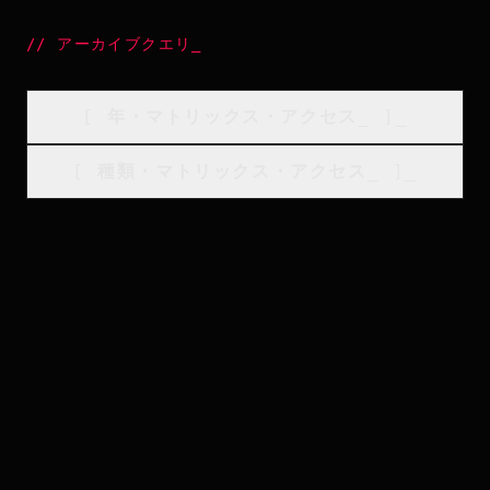
//
アーカイブクエリ
_
[
年・マトリックス・アクセス
_
]_
[
種類・マトリックス・アクセス
_
]_