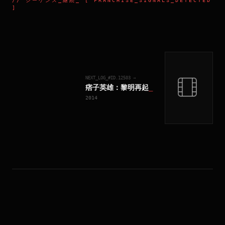
//
シーケンス_継続
_ [ FRANCHISE_SIGNALS_DETECTED
]
NEXT_LOG_#ID.
12503
→
痞子英雄：黎明再起
_
2014