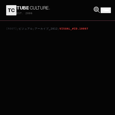
TUBE
CULTURE
.
TC
痞子英雄之全面開戰
EST. 2006
[ROOT]
ビジュアル
アーカイブ_2012
VISUAL_#ID.10097
/
/
/