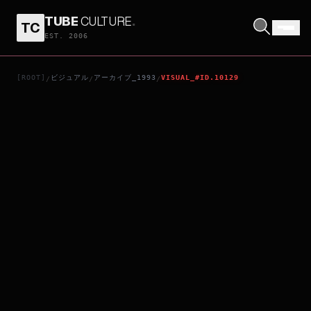
TUBE
CULTURE
.
TC
THE PIANO
EST. 2006
[ROOT]
ビジュアル
アーカイブ_1993
VISUAL_#ID.10129
/
/
/