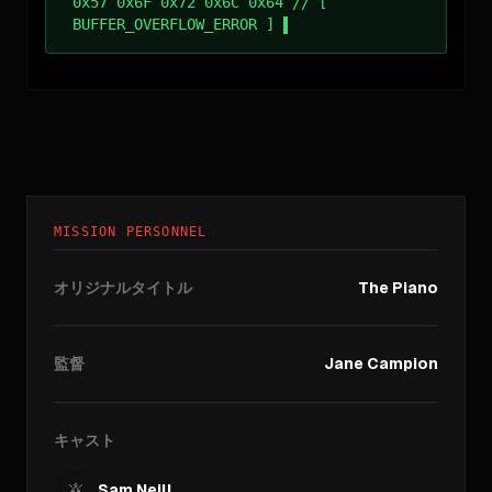
0x57 0x6F 0x72 0x6C 0x64 // [
BUFFER_OVERFLOW_ERROR ]
MISSION PERSONNEL
オリジナルタイトル
The Piano
監督
Jane Campion
キャスト
Sam Neill