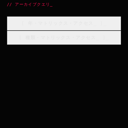
//
アーカイブクエリ
_
[
年・マトリックス・アクセス
_
]_
[
種類・マトリックス・アクセス
_
]_