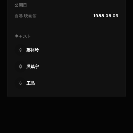
公開日
香港
映画館
1988.06.09
キャスト
鄭裕玲
吳鎮宇
王晶