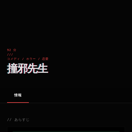
92 分
///
コメディ / ホラー / 恋愛
撞邪先生
情報
//
あらすじ