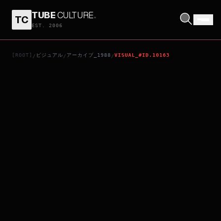
TUBE
CULTURE
.
TC
撞邪先生
EST. 2006
[ROOT]
ビジュアル
アーカイブ_1988
VISUAL_#ID.10163
/
/
/