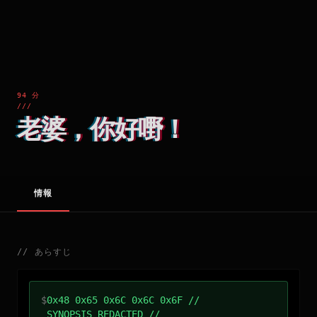
94 分
///
老婆，你好嘢！
情報
//
あらすじ
$
0x48 0x65 0x6C 0x6C 0x6F //
SYNOPSIS_REDACTED //