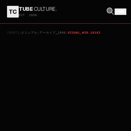
TUBE
CULTURE
.
TC
老婆，你好嘢！
EST. 2006
[ROOT]
ビジュアル
アーカイブ_1990
VISUAL_#ID.10183
/
/
/