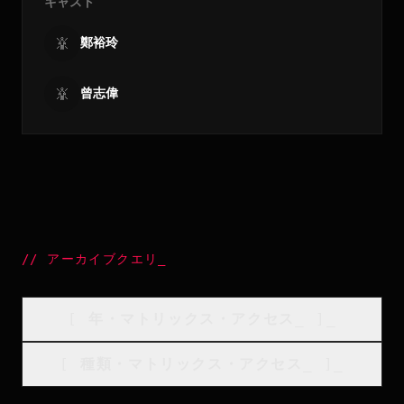
キャスト
鄭裕玲
曾志偉
//
アーカイブクエリ
_
[
年・マトリックス・アクセス
_
]_
[
種類・マトリックス・アクセス
_
]_