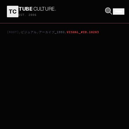
TUBE
CULTURE
.
TC
黃飛鴻對黃飛鴻
EST. 2006
[ROOT]
ビジュアル
アーカイブ_1993
VISUAL_#ID.10203
/
/
/