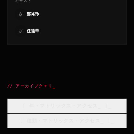
キャスト
鄭裕玲
任達華
//
アーカイブクエリ
_
[
年・マトリックス・アクセス
_
]_
[
種類・マトリックス・アクセス
_
]_