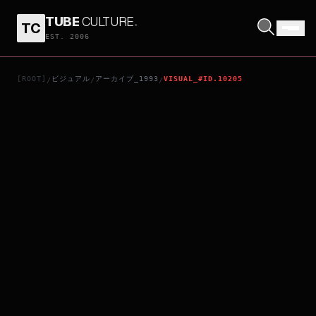
TUBE
CULTURE
.
TC
兩廂情願
EST. 2006
[ROOT]
ビジュアル
アーカイブ_1993
VISUAL_#ID.10205
/
/
/