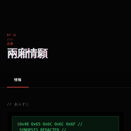
87 分
///
恋愛
兩廂情願
情報
//
あらすじ
$
0x48 0x65 0x6C 0x6C 0x6F //
SYNOPSIS_REDACTED //