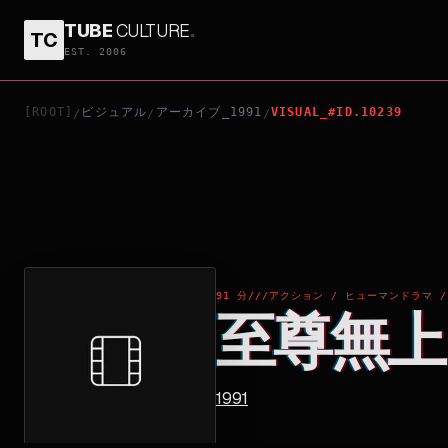
TUBE
CULTURE
.
TC
至尊無上 II 之永霸天下
EST. 2006
[ROOT]
ビジュアル
アーカイブ_1991
VISUAL_#ID.10239
/
/
/
91 分
///
アクション / ヒューマンドラマ /
至尊無上 
1991