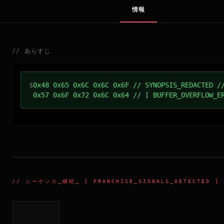
情報
//
あらすじ
$
0x48 0x65 0x6C 0x6C 0x6F // SYNOPSIS_REDACTED /
0x57 0x6F 0x72 0x6C 0x64 // [ BUFFER_OVERFLOW_E
//
シーケンス_継続
_ [ FRANCHISE_SIGNALS_DETECTED ]