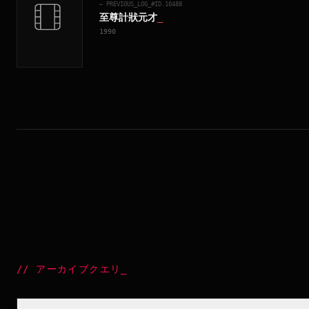
← PREVIOUS_LOG_#ID.
10488
至尊計狀元才
_
1990
//
アーカイブクエリ
_