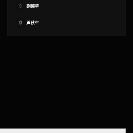
劉德華
黃秋生