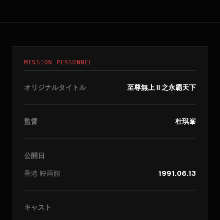
MISSION PERSONNEL
オリジナルタイトル
至尊無上 II 之永霸天下
監督
杜琪峯
公開日
香港
映画館
1991.06.13
キャスト